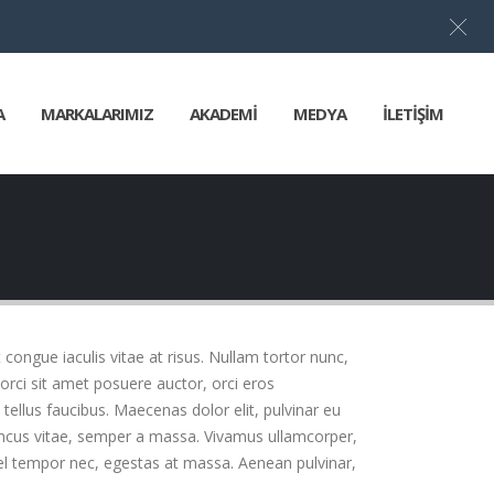
A
MARKALARIMIZ
AKADEMİ
MEDYA
İLETİŞİM
t congue iaculis vitae at risus. Nullam tortor nunc,
orci sit amet posuere auctor, orci eros
ellus faucibus. Maecenas dolor elit, pulvinar eu
rhoncus vitae, semper a massa. Vivamus ullamcorper,
vel tempor nec, egestas at massa. Aenean pulvinar,