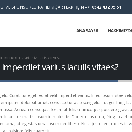
Gİ VE SPONSORLU KATILIM ŞARTLARI İÇİN –>
0542 432 75 51
ANA SAYFA
HAKKIMIZD
T IMPERDIET VARIUS IACULIS VITAES?
 imperdiet varius iaculis vitaes?
it. Curabitur eget leo at velit imperdiet varius. In eu ipsum vitae veli
 ipsum dolor sit amet, consectetur adipiscing elit. Integer fringilla, 
 massa. Aenean consequat lorem ut felis ullamcorper posuere gravida t
m. In auctor mattis ipsum id molestie. Donec risus nulla, fringilla a 
um urna, ut egestas urna ipsum nec libero. Nulla justo leo, molestie 
o, ac pulvinar felis quam sit.