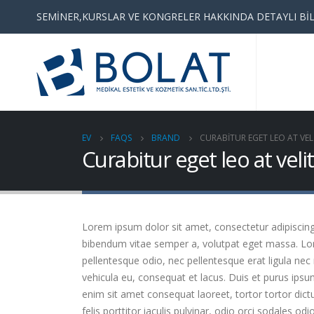
SEMİNER,KURSLAR VE KONGRELER HAKKINDA DETAYLI BİL
EV
FAQS
BRAND
CURABITUR EGET LEO AT VELI
Curabitur eget leo at velit
Lorem ipsum dolor sit amet, consectetur adipiscing el
bibendum vitae semper a, volutpat eget massa. Lorem
pellentesque odio, nec pellentesque erat ligula nec
vehicula eu, consequat et lacus. Duis et purus ipsu
enim sit amet consequat laoreet, tortor tortor dict
felis porttitor iaculis pulvinar, odio orci sodales odi