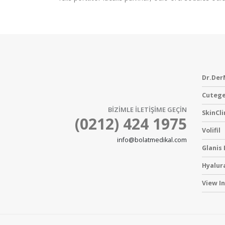
Dr.Der
Cutege
BİZİMLE İLETİŞİME GEÇİN
SkinCli
(0212) 424 1975
Volifil
info@bolatmedikal.com
Glanis
Hyalur
View I