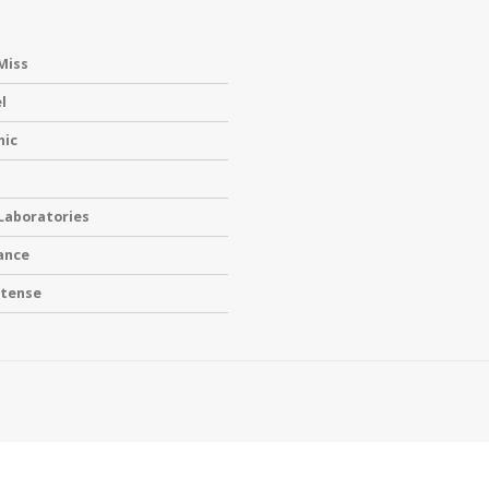
Miss
l
nic
 Laboratories
ance
ntense