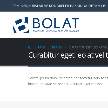
SEMİNER,KURSLAR VE KONGRELER HAKKINDA DETAYLI BİL
EV
FAQS
BRAND
CURABITUR EGET LEO AT VELI
Curabitur eget leo at velit
Lorem ipsum dolor sit amet, consectetur adipiscing el
bibendum vitae semper a, volutpat eget massa.