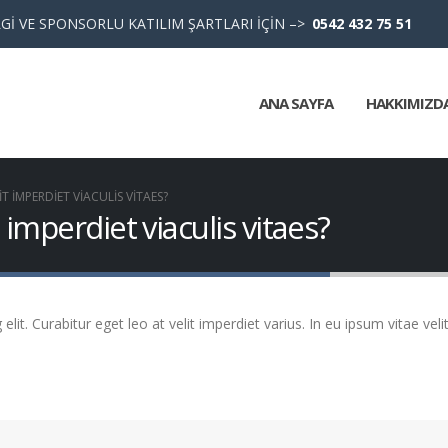
Gİ VE SPONSORLU KATILIM ŞARTLARI İÇİN –>
0542 432 75 51
ANA SAYFA
HAKKIMIZD
T IMPERDIET VIACULIS VITAES?
 imperdiet viaculis vitaes?
it. Curabitur eget leo at velit imperdiet varius. In eu ipsum vitae veli