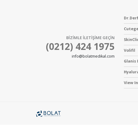
Dr.Der
Cutege
BİZİMLE İLETİŞİME GEÇİN
SkinCli
(0212) 424 1975
Volifil
info@bolatmedikal.com
Glanis
Hyalur
View I