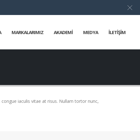
Türkçe
▼
A
MARKALARIMIZ
AKADEMİ
MEDYA
İLETİŞİM
t congue iaculis vitae at risus. Nullam tortor nunc,