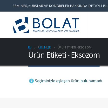
SEMİNER,KURSLAR VE KONGRELER HAKKINDA DETAYLI BİL
EV
ÜRÜNLER
ÜRÜN ETIKETI -
EKSOZOM
Ürün Etiketi - Eksozom
Seçiminizle eşleşen ürün bulunamadı.