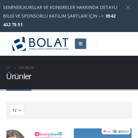
SEMİNER,KURSLAR VE KONGRELER HAKKINDA DETAYLI
Türkçe
▼
BİLGİ VE SPONSORLU KATILIM ŞARTLARI İÇİN –>
0542
432 75 51
EV
ÜRÜNLER
Ürünler