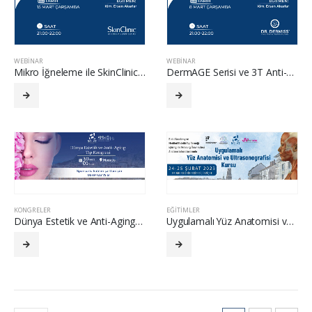
WEBINAR
WEBINAR
Mikro İğneleme ile SkinClinic Cilt Gençleştirme Protokolleri
DermAGE Serisi ve 3T Anti-Aging Protokolleri
KONGRELER
EĞITIMLER
Dünya Estetik ve Anti-Aging Tıp Kongresi
Uygulamalı Yüz Anatomisi ve Ultrasonografisi Kursu