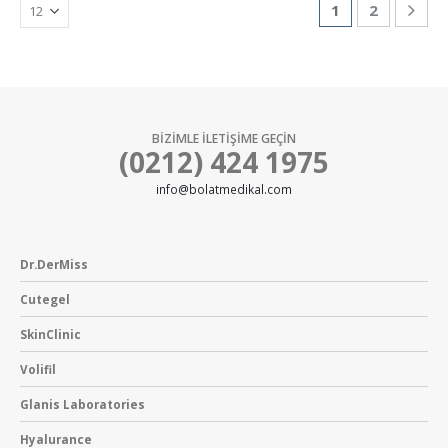
1
2
BİZİMLE İLETİŞİME GEÇİN
(0212) 424 1975
info@bolatmedikal.com
Dr.DerMiss
Cutegel
SkinClinic
Volifil
Glanis Laboratories
Hyalurance