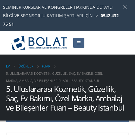
SEMİNER,KURSLAR VE KONGRELER HAKKINDA DETAYLI
BİLGİ VE SPONSORLU KATILIM ŞARTLARI İÇİN –>
0542 432
75 51
EV
ÜRÜNLER
FUAR
5. ULUSLARARASI KOZMETIK, GÜZELLIK, SAÇ, EV BAKIMI, ÖZEL
MARKA, AMBALAJ VE BILEŞENLER FUARI – BEAUTY İSTANBUL
5. Uluslararası Kozmetik, Güzellik,
Saç, Ev Bakımı, Özel Marka, Ambalaj
ve Bileşenler Fuarı – Beauty İstanbul