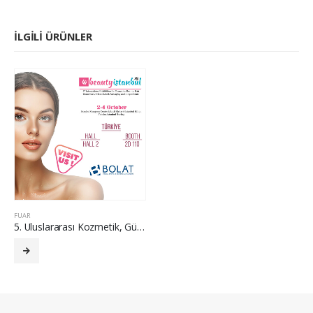
İLGILI ÜRÜNLER
FUAR
5. Uluslararası Kozmetik, Güzellik, Saç, Ev Bakımı, Özel Marka, Ambalaj ve Bileşenler Fuarı – Beauty İstanbul