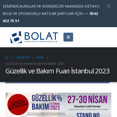
SEMİNER,KURSLAR VE KONGRELER HAKKINDA DETAYLI
Türkçe
▼
BİLGİ VE SPONSORLU KATILIM ŞARTLARI İÇİN –>
0542
432 75 51
EV
ÜRÜNLER
FUAR
GÜZELLIK VE BAKIM FUARI İSTANBUL 2023
Güzellik ve Bakım Fuarı İstanbul 2023