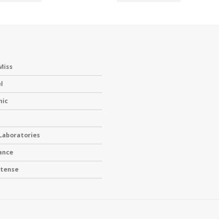
Miss
l
nic
 Laboratories
ance
ntense