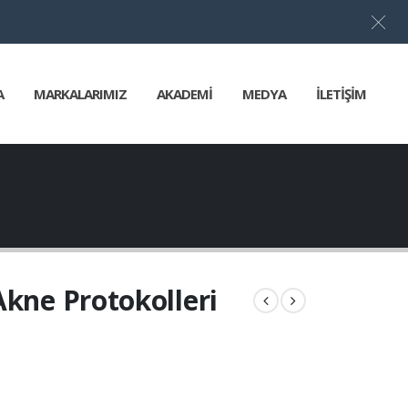
Türkçe
▼
A
MARKALARIMIZ
AKADEMİ
MEDYA
İLETİŞİM
Akne Protokolleri