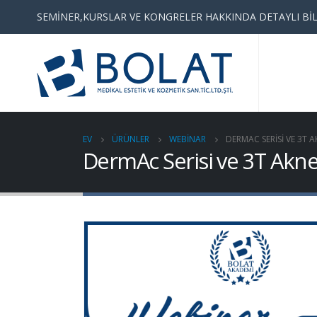
SEMİNER,KURSLAR VE KONGRELER HAKKINDA DETAYLI BİL
EV
ÜRÜNLER
WEBINAR
DERMAC SERISI VE 3T 
DermAc Serisi ve 3T Akne