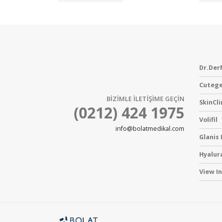
Dr.Der
Cutege
BİZİMLE İLETİŞİME GEÇİN
SkinCli
(0212) 424 1975
Volifil
info@bolatmedikal.com
Glanis
Hyalur
View I