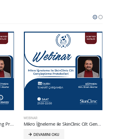
WEBINAR
WEBINAR
DermAGE Serisi ve 3T Anti-Aging Protokolleri
Mikro İğneleme ile SkinClinic Cilt Gençleştirme Protokolleri
DEVAMINI OKU
DEVAMIN