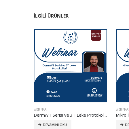
İLGILI ÜRÜNLER
WEBINAR
WEBINAR
Mikro İğneleme ile SkinClinic Leke Protokolleri
DermWT Serisi ve 3T Leke Protokolleri
DEVAMINI OKU
DE