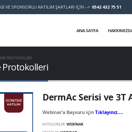
Gİ VE SPONSORLU KATILIM ŞARTLARI İÇİN –>
0542 432 75 51
ANA SAYFA
HAKKIMIZD
AKNE PROTOKOLLERI
 Protokolleri
DermAc Serisi ve 3T 
Webinar’a Başvuru için
Tıklayınız….
KATEGORILER:
WEBINAR