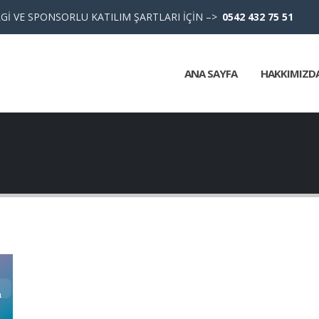
Gİ VE SPONSORLU KATILIM ŞARTLARI İÇİN –>
0542 432 75 51
ANA SAYFA
HAKKIMIZD