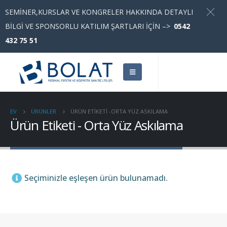
SEMİNER,KURSLAR VE KONGRELER HAKKINDA DETAYLI
Türkçe
▼
BİLGİ VE SPONSORLU KATILIM ŞARTLARI İÇİN –>
0542
432 75 51
EV
ÜRÜNLER
ÜRÜN ETIKETI -
ORTA YÜZ ASKILAMA
Ürün Etiketi - Orta Yüz Askılama
Seçiminizle eşleşen ürün bulunamadı.